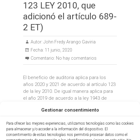
123 LEY 2010, que
adicionó el artículo 689-
2 ET)
Autor:
John Fredy Arango Gaviria
Fecha:
11 junio, 2020
Comentario:
No hay comentarios
El beneficio de auditoria aplica para los
años 2020 y 2021 de acuerdo al artículo 123
de la ley 2010. De igual manera aplica para
el año 2019 de acuerdo a la ley 1943 de
2018, cuya vigencia estuvo hasta el 31 de
Gestionar consentimiento
diciembre de 2019
Para ofrecer las mejores experiencias, utilizamos tecnologías como las cookies
para almacenar y/o acceder a la información del dispositivo. El
CATEGORÍA:
NORMAS
consentimiento de estas tecnologías nos permitirá procesar datos como el