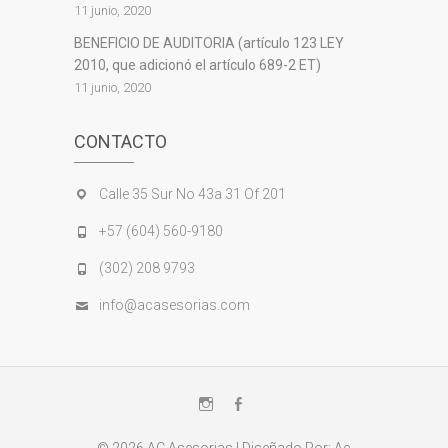
11 junio, 2020
BENEFICIO DE AUDITORIA (artículo 123 LEY
2010, que adicionó el artículo 689-2 ET)
11 junio, 2020
CONTACTO
Calle 35 Sur No 43a 31 Of 201
+57 (604) 560-9180
(302) 208 9793
info@acasesorias.com
Instagram
Facebook
© 2026
AC Asesorias
| Diseñado Por:
Ac