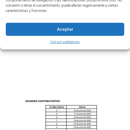
comportamiento de navegación o las identificaciones únicas en este sitio. No
BENEFICIO DE AUDITORIA
,
DIAN
,
consentir o retirar el consentimiento, puede afectar negativamente a ciertas
características y funciones.
IMPUESTO DE RENTA PERSONA JURICA
,
IMPUESTO DE RENTA PERSONA NATURAL
,
Aceptar
IMPUESTOS
,
PAGO DE IMPUESTO
Opt-out preferences
LEER MÁS