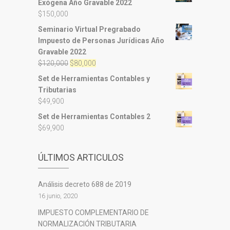
Exógena Año Gravable 2022
$
150,000
Seminario Virtual Pregrabado
Impuesto de Personas Jurídicas Año
Gravable 2022
El
El
$
120,000
$
80,000
precio
precio
Set de Herramientas Contables y
original
actual
Tributarias
era:
es:
$
49,900
$120,000.
$80,000.
Set de Herramientas Contables 2
$
69,900
ÚLTIMOS ARTICULOS
Análisis decreto 688 de 2019
16 junio, 2020
IMPUESTO COMPLEMENTARIO DE
NORMALIZACIÓN TRIBUTARIA