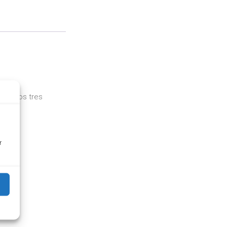
en estos tres
r