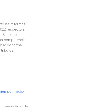
rto las reformas
2022 respecto a
en Simple e
las competencias
licar de forma
tributos.
o
ción
por medio
s credenciales de