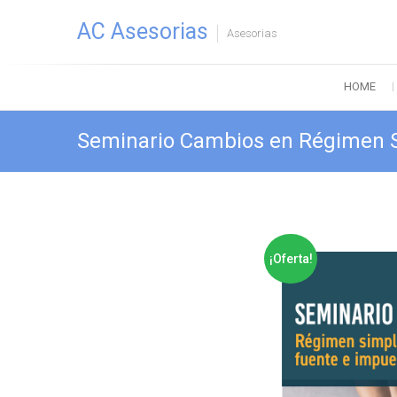
Saltar
AC Asesorias
al
Asesorias
contenido
HOME
Seminario Cambios en Régimen Si
¡Oferta!