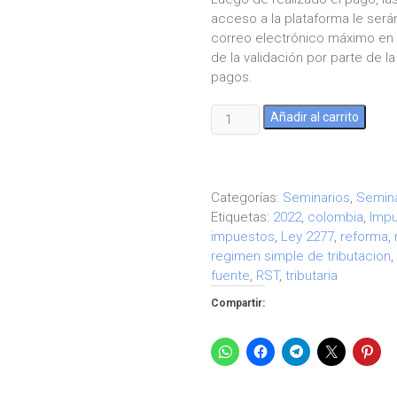
acceso a la plataforma le será
correo electrónico máximo en u
de la validación por parte de l
pagos.
Seminario
Añadir al carrito
Cambios
en
Régimen
Simple,
Categorías:
Seminarios
,
Semina
Impuesto
Etiquetas:
2022
,
colombia
,
Impu
al
impuestos
,
Ley 2277
,
reforma
,
Patrimonio
regimen simple de tributacion
y
fuente
,
RST
,
tributaria
Retención
Compartir:
en
la
Fuente
(Pregrabado)
cantidad