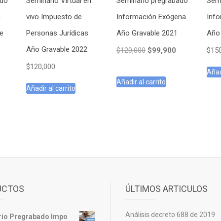
ado
Seminario Virtual en
Seminario pregrabado
Semi
a
vivo Impuesto de
Información Exógena
Inf
le
Personas Jurídicas
Año Gravable 2021
Año
Año Gravable 2022
El
El
$
120,000
$
99,900
$
15
precio
precio
l
$
120,000
original
actual
Añad
recio
Añadir al carrito
era:
es:
ctual
Añadir al carrito
$120,000.
$99,900.
s:
89,900.
UCTOS
ÚLTIMOS ARTICULOS
Análisis decreto 688 de 2019
io Pregrabado Impo