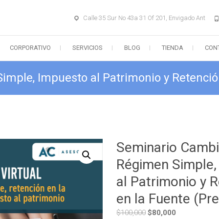
Calle 35 Sur No 43a 31 Of 201, Envigado Ant
CORPORATIVO
SERVICIOS
BLOG
TIENDA
CON
mple, Impuesto al Patrimonio y Retenció
Seminario Cambi
Régimen Simple,
al Patrimonio y 
en la Fuente (Pr
El
El
$
100,000
$
80,000