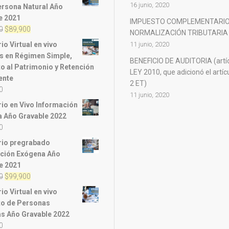
16 junio, 2020
ersona Natural Año
e 2021
IMPUESTO COMPLEMENTARIO
El
El
0
$
89,900
NORMALIZACIÓN TRIBUTARIA
precio
precio
o Virtual en vivo
11 junio, 2020
original
actual
 en Régimen Simple,
BENEFICIO DE AUDITORIA (artí
era:
es:
o al Patrimonio y Retención
LEY 2010, que adicionó el artíc
$100,000.
$89,900.
ente
2 ET)
0
11 junio, 2020
io en Vivo Información
 Año Gravable 2022
0
io pregrabado
ción Exógena Año
e 2021
El
El
0
$
99,900
precio
precio
o Virtual en vivo
original
actual
o de Personas
era:
es:
as Año Gravable 2022
$120,000.
$99,900.
0