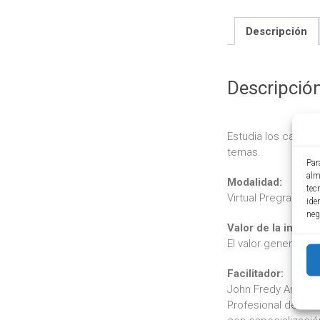
Descripción
Descripció
Estudia los cambio
temas.
Par
alm
Modalidad:
tec
Virtual Pregrabado
ide
neg
Valor de la inversi
El valor general de
Facilitador:
John Fredy Arango 
Profesional de la C