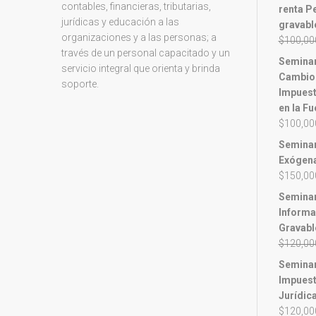
contables, financieras, tributarias,
renta P
jurídicas y educación a las
gravabl
organizaciones y a las personas; a
$
100,00
través de un personal capacitado y un
Seminari
servicio integral que orienta y brinda
Cambios
soporte.
Impuest
en la Fu
$
100,00
Seminar
Exógena
$
150,00
Seminar
Informa
Gravabl
$
120,00
Seminari
Impuest
Jurídic
$
120,00