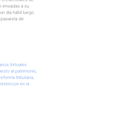
n enviadas a su
n día hábil luego
a pasarela de
rios Virtuales
esto al patrimonio
,
reforma tributaria
,
,
retencion en la