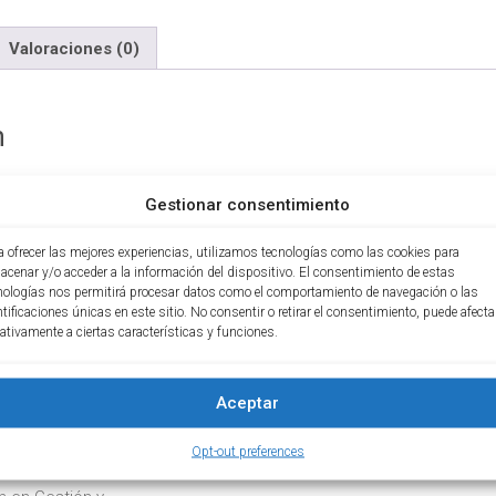
Valoraciones (0)
n
Gestionar consentimiento
s específicos que introduce los más recientes reforma tributaria 
a ofrecer las mejores experiencias, utilizamos tecnologías como las cookies para
acenar y/o acceder a la información del dispositivo. El consentimiento de estas
nologías nos permitirá procesar datos como el comportamiento de navegación o las
ntificaciones únicas en este sitio. No consentir o retirar el consentimiento, puede afecta
ativamente a ciertas características y funciones.
ón:
l curso es de $100.000
Aceptar
Gaviria
Opt-out preferences
ontaduría Pública