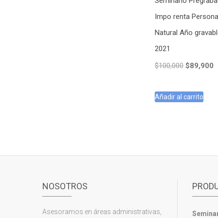
Seminario Pregrab
Impo renta Person
Natural Año gravab
2021
El
E
$
100,000
$
89,900
precio
p
original
a
Añadir al carrito
era:
e
$100,000.
$
NOSOTROS
PROD
Asesoramos en áreas administrativas,
Seminar