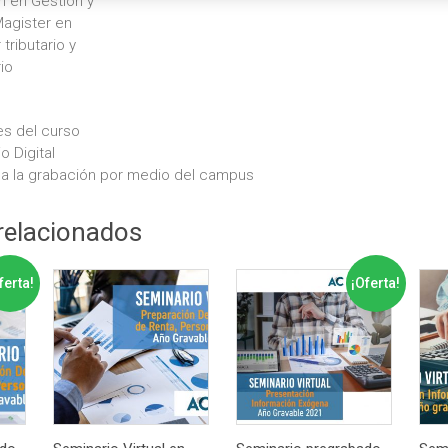
n en Gestión y
 Magister en
tributario y
io
es del curso
o Digital
 a la grabación por medio del campus
relacionados
ferta!
¡Oferta!