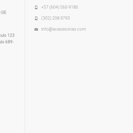
+57 (604) 560-9180
 DE
(302) 208 9793
info@acasesorias.com
culo 123
ulo 689-