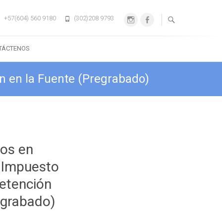
+57(604) 560 9180
(302)208 9793
Instagram
Facebook
TÁCTENOS
n en la Fuente (Pregrabado)
os en
 Impuesto
Retención
egrabado)