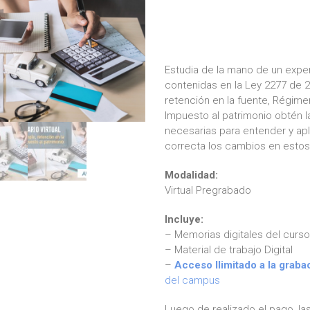
precio
precio
original
actual
era:
es:
$100,000.
$80,000.
Estudia de la mano de un expe
contenidas en la Ley 2277 de 
retención en la fuente, Régim
Impuesto al patrimonio obtén 
necesarias para entender y ap
correcta los cambios en estos 
Modalidad:
Virtual Pregrabado
Incluye:
– Memorias digitales del curs
– Material de trabajo Digital
–
Acceso Ilimitado a la graba
del campus
Luego de realizado el pago, la