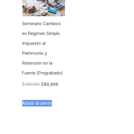
Seminario Cambios
en Régimen Simple,
Impuesto al
Patrimonio y
Retención en la
Fuente (Pregrabado)
El
El
$
100,000
$
80,000
precio
precio
original
actual
Añadir al carrito
era:
es:
$100,000.
$80,000.