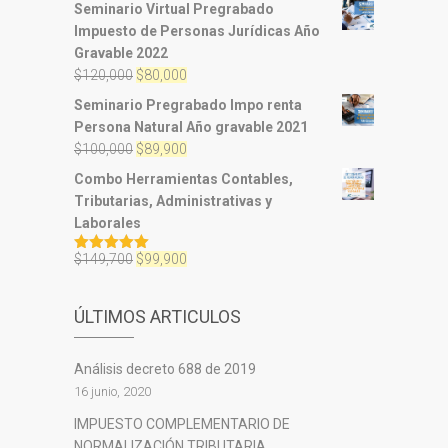
Seminario Virtual Pregrabado
Impuesto de Personas Jurídicas Año
Gravable 2022
El
El
$
120,000
$
80,000
precio
precio
Seminario Pregrabado Impo renta
original
actual
Persona Natural Año gravable 2021
era:
es:
El
El
$
100,000
$
89,900
$120,000.
$80,000.
precio
precio
Combo Herramientas Contables,
original
actual
Tributarias, Administrativas y
era:
es:
Laborales
$100,000.
$89,900.
El
El
$
149,700
$
99,900
Valorado
con
5.00
de
precio
precio
5
original
actual
ÚLTIMOS ARTICULOS
era:
es:
$149,700.
$99,900.
Análisis decreto 688 de 2019
16 junio, 2020
IMPUESTO COMPLEMENTARIO DE
NORMALIZACIÓN TRIBUTARIA