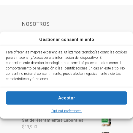
NOSOTROS
Gestionar consentimiento
Asesoramos en áreas administrativas,
contables, financieras, tributarias, jurídicas y
Para ofrecer las mejores experiencias, utilizamos tecnologías como las cookies
educación a las organizaciones y a las
para almacenar y/o acceder a la información del dispositivo. El
personas; a través de un personal capacitado y
consentimiento de estas tecnologías nos permitirá procesar datos como el
un servicio integral que orienta y brinda soporte.
comportamiento de navegación o las identificaciones únicas en este sitio. No
consentir o retirar el consentimiento, puede afectar negativamente a ciertas
características y funciones.
PRODUCTOS
Aceptar
Seminario en Vivo Información
Exógena Año Gravable 2022
Opt-out preferences
$
150,000
Set de Herramientas Laborales
$
49,900