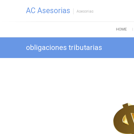
Saltar
AC Asesorias
al
Asesorias
contenido
HOME
obligaciones tributarias