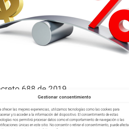
ecreto 688 de 2019
Gestionar consentimiento
Fecha:
16 junio, 2020
Comentario:
No hay comentarios
a ofrecer las mejores experiencias, utilizamos tecnologías como las cookies para
acenar y/o acceder a la información del dispositivo. El consentimiento de estas
nologías nos permitirá procesar datos como el comportamiento de navegación o las
yo del 2020, el gobierno nacional expidió el decreto 688, el cual 
ntificaciones únicas en este sitio. No consentir o retirar el consentimiento, puede afecta