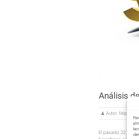
Análisis d
Autor:
felipe
Par
alm
tec
El pasado 22 de ma
ide