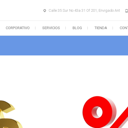
Calle 35 Sur No 43a 31 Of 201, Envigado Ant
CORPORATIVO
SERVICIOS
BLOG
TIENDA
CON