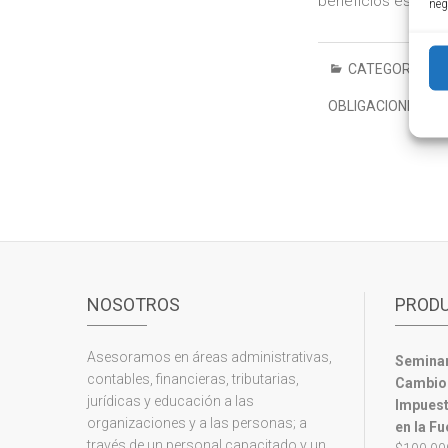
beneficios especia
neg
CATEGORÍA:
AC
OBLIGACIONES TR
NOSOTROS
PROD
Asesoramos en áreas administrativas,
Seminari
contables, financieras, tributarias,
Cambios
jurídicas y educación a las
Impuest
organizaciones y a las personas; a
en la Fu
través de un personal capacitado y un