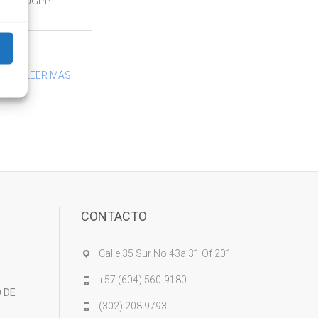
en la UGPP.
LEER MÁS
CONTACTO
Calle 35 Sur No 43a 31 Of 201
+57 (604) 560-9180
 DE
(302) 208 9793