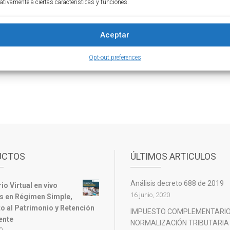
les y temporales para los contribuyentes con saldos en la DIAN o 
ativamente a ciertas características y funciones.
Aceptar
TUALIDAD
,
NORMAS
DIAN
,
IMPUESTOS
,
INTERESES DE MORA
,
IBUTARIAS
Opt-out preferences
UCTOS
ÚLTIMOS ARTICULOS
Análisis decreto 688 de 2019
o Virtual en vivo
16 junio, 2020
 en Régimen Simple,
o al Patrimonio y Retención
IMPUESTO COMPLEMENTARIO
ente
NORMALIZACIÓN TRIBUTARIA