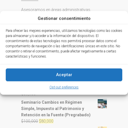
Asesoramos en áreas administrativas,
contables, financieras, tributarias, jurídicas y
Gestionar consentimiento
educación a las organizaciones y a las
personas; a través de un personal capacitado y
Para ofrecer las mejores experiencias, utilizamos tecnologías como las cookies
un servicio integral que orienta y brinda soporte.
para almacenar y/o acceder a la información del dispositivo. El
consentimiento de estas tecnologías nos permitirá procesar datos como el
comportamiento de navegación o las identificaciones únicas en este sitio. No
PRODUCTOS
consentir o retirar el consentimiento, puede afectar negativamente a ciertas
características y funciones.
Seminario en Vivo Información
Exógena Año Gravable 2022
Aceptar
$
150,000
Set de Herramientas Contables 2
Opt-out preferences
$
69,900
Seminario Cambios en Régimen
Simple, Impuesto al Patrimonio y
Retención en la Fuente (Pregrabado)
El
El
$
100,000
$
80,000
precio
precio