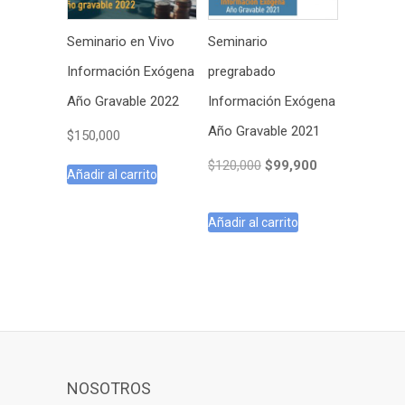
Seminario en Vivo
Seminario
Información Exógena
pregrabado
Año Gravable 2022
Información Exógena
Año Gravable 2021
$
150,000
El
El
$
120,000
$
99,900
Añadir al carrito
precio
precio
original
actual
Añadir al carrito
era:
es:
$120,000.
$99,900.
NOSOTROS