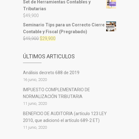
Set de Herramientas Contables y
original
actual
Tributarias
era:
es:
$
49,900
$100,000.
$80,000.
Seminario Tips para un Correcto Cierre
Contable y Fiscal (Pregrabado)
El
El
$
49,900
$
29,900
precio
precio
original
actual
ÚLTIMOS ARTICULOS
era:
es:
$49,900.
$29,900.
Análisis decreto 688 de 2019
16 junio, 2020
IMPUESTO COMPLEMENTARIO DE
NORMALIZACIÓN TRIBUTARIA
11 junio, 2020
BENEFICIO DE AUDITORIA (artículo 123 LEY
2010, que adicionó el artículo 689-2 ET)
11 junio, 2020