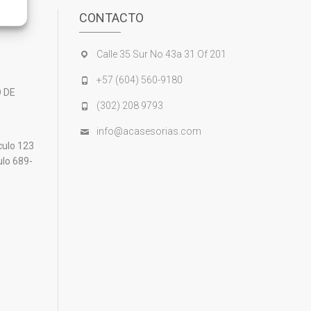
CONTACTO
Calle 35 Sur No 43a 31 Of 201
+57 (604) 560-9180
 DE
(302) 208 9793
info@acasesorias.com
culo 123
ulo 689-