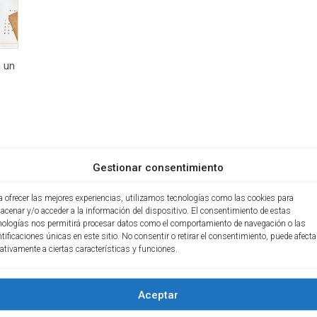
a un
Gestionar consentimiento
ecio
tual
a ofrecer las mejores experiencias, utilizamos tecnologías como las cookies para
:
acenar y/o acceder a la información del dispositivo. El consentimiento de estas
9,900.
nologías nos permitirá procesar datos como el comportamiento de navegación o las
ntificaciones únicas en este sitio. No consentir o retirar el consentimiento, puede afecta
ativamente a ciertas características y funciones.
Aceptar