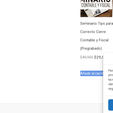
Seminario Tips par
Correcto Cierre
Contable y Fiscal
(Pregrabado)
El
El
$
49,900
$
29,900
precio
pr
original
ac
Par
Añadir al carrito
era:
es
alm
$49,900.
$2
tec
ide
neg