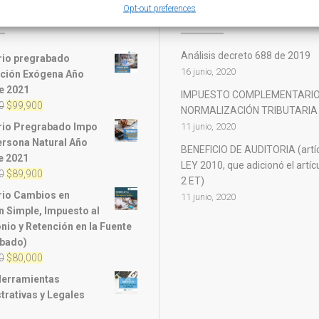
Opt-out preferences
UCTOS
ÚLTIMOS ARTICULOS
Análisis decreto 688 de 2019
io pregrabado
16 junio, 2020
ción Exógena Año
e 2021
IMPUESTO COMPLEMENTARIO
El
El
0
$
99,900
NORMALIZACIÓN TRIBUTARIA
precio
precio
io Pregrabado Impo
11 junio, 2020
original
actual
ersona Natural Año
BENEFICIO DE AUDITORIA (artí
era:
es:
e 2021
LEY 2010, que adicionó el artíc
$120,000.
$99,900.
El
El
0
$
89,900
2 ET)
precio
precio
io Cambios en
11 junio, 2020
original
actual
 Simple, Impuesto al
era:
es:
nio y Retención en la Fuente
$100,000.
$89,900.
bado)
El
El
0
$
80,000
precio
precio
Herramientas
original
actual
trativas y Legales
era:
es: