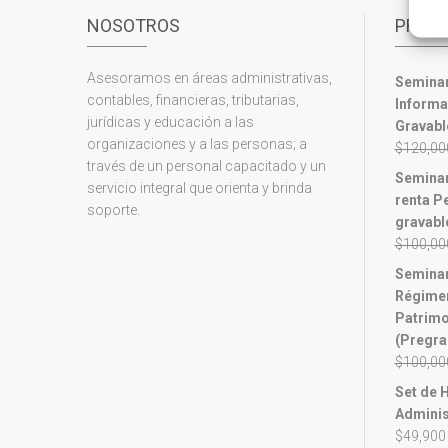
NOSOTROS
PROD
Asesoramos en áreas administrativas,
Seminar
contables, financieras, tributarias,
Informa
jurídicas y educación a las
Gravabl
organizaciones y a las personas; a
$
120,00
través de un personal capacitado y un
Seminar
servicio integral que orienta y brinda
renta P
soporte.
gravabl
$
100,00
Seminar
Régimen
Patrimo
(Pregra
$
100,00
Set de 
Adminis
$
49,900