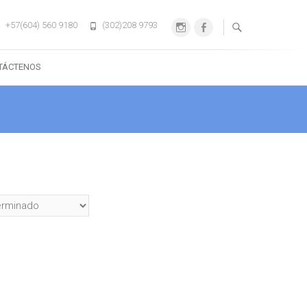
+57(604) 560 9180
(302)208 9793
Instagram
Facebook
TÁCTENOS