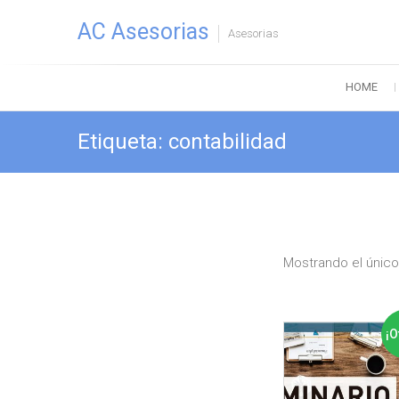
Saltar
AC Asesorias
al
Asesorias
contenido
HOME
Etiqueta:
contabilidad
Mostrando el único
¡O